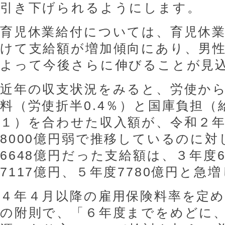
引き下げられるようにします。
育児休業給付については、育児休
けて支給額が増加傾向にあり、男
よって今後さらに伸びることが見
近年の収支状況をみると、労使か
料（労使折半0.4％）と国庫負担（
１）を合わせた収入額が、令和２年度
8000億円弱で推移しているのに
6648億円だった支給額は、３年度6
7117億円、５年度7780億円と急
４年４月以降の雇用保険料率を定め
の附則で、「６年度までをめどに