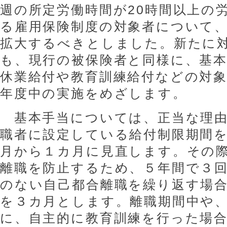
週の所定労働時間が20時間以上の
る雇用保険制度の対象者について、
拡大するべきとしました。新たに
も、現行の被保険者と同様に、基
休業給付や教育訓練給付などの対象
年度中の実施をめざします。
基本手当については、正当な理由
職者に設定している給付制限期間
月から１カ月に見直します。その
離職を防止するため、５年間で３
のない自己都合離職を繰り返す場
を３カ月とします。離職期間中や
に、自主的に教育訓練を行った場