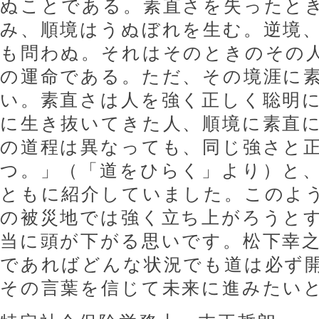
ぬことである。素直さを失ったと
み、順境はうぬぼれを生む。逆境
も問わぬ。それはそのときのその
の運命である。ただ、その境涯に
い。素直さは人を強く正しく聡明
に生き抜いてきた人、順境に素直
の道程は異なっても、同じ強さと
つ。」（「道をひらく」より）と
ともに紹介していました。このよ
の被災地では強く立ち上がろうと
当に頭が下がる思いです。松下幸
であればどんな状況でも道は必ず
その言葉を信じて未来に進みたい