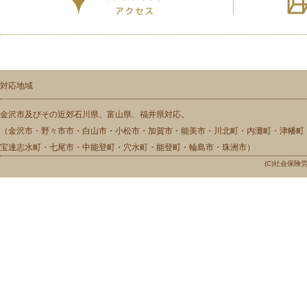
対応地域
金沢市及びその近郊石川県、富山県、福井県対応。
（金沢市・野々市市・白山市・小松市・加賀市・能美市・川北町・内灘町・津幡町
宝達志水町・七尾市・中能登町・穴水町・能登町・輪島市・珠洲市）
(C)社会保険労務