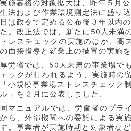
実施義務の対象拡大は、昨年５月公
生法および作業環境測定法に盛り
日は政令で定める公布後３年以内
た。改正法では、新たに50人未満
トレスチェックの実施のほか、高
の面接指導と就業上の措置の実施
厚労省では、50人未満の事業場で
ェックが行われるよう、実施時の
「小規模事業場ストレスチェック
ル」を２月に公表しました。
同マニュアルでは、労働者のプラ
から、外部機関への委託による実
す。事業者が実施時期と対象者な