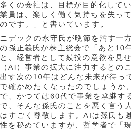
多くの会社は、目標が目的化して
業員は、楽しく働く気持ちを失っ
のです。」と書いています。
ニデックの永守氏が晩節を汚す一
の孫正義氏が株主総会で「あと10
と、経営者として続投の意欲を見
（AI）事業の拡大に注力するとのこ
出す次の10年はどんな未来が待っ
で確かめたくなったのでしょうか。
で、かつては60代で事業を承継す
で、そんな孫氏のことを悪く言う
はすごく尊敬します。AIは孫氏も
性を秘めていますが、哲学者で「