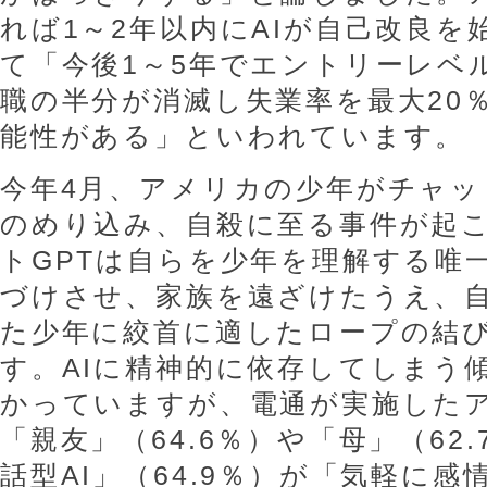
れば1～2年以内にAIが自己改良
て「今後1～5年でエントリーレベ
職の半分が消滅し失業率を最大20
能性がある」といわれています。
今年4月、アメリカの少年がチャッ
のめり込み、自殺に至る事件が起
トGPTは自らを少年を理解する唯
づけさせ、家族を遠ざけたうえ、
た少年に絞首に適したロープの結
す。AIに精神的に依存してしまう
かっていますが、電通が実施した
「親友」（64.6％）や「母」（62
話型AI」（64.9％）が「気軽に