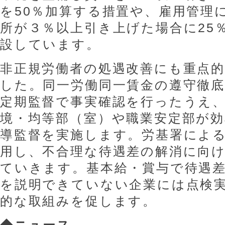
を50％加算する措置や、雇用管理
所が３％以上引き上げた場合に25
設しています。
非正規労働者の処遇改善にも重点
した。同一労働同一賃金の遵守徹
定期監督で事実確認を行ったうえ
境・均等部（室）や職業安定部が効
導監督を実施します。労基署によ
用し、不合理な待遇差の解消に向
ていきます。基本給・賞与で待遇
を説明できていない企業には点検
的な取組みを促します。