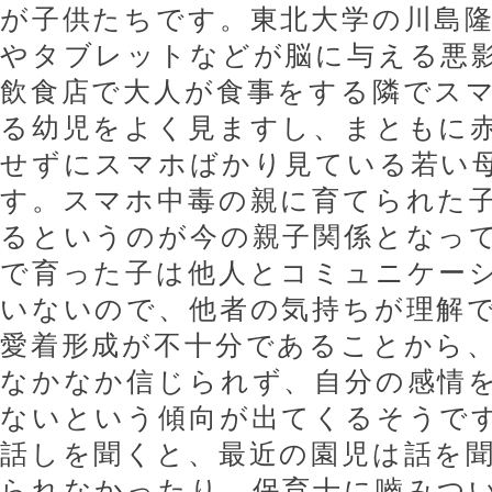
が子供たちです。東北大学の川島
やタブレットなどが脳に与える悪
飲食店で大人が食事をする隣でス
る幼児をよく見ますし、まともに
せずにスマホばかり見ている若い
す。スマホ中毒の親に育てられた
るというのが今の親子関係となっ
で育った子は他人とコミュニケー
いないので、他者の気持ちが理解
愛着形成が不十分であることから
なかなか信じられず、自分の感情
ないという傾向が出てくるそうで
話しを聞くと、最近の園児は話を
られなかったり、保育士に嚙みつ