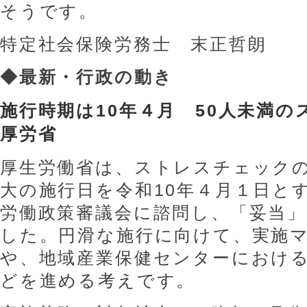
そうです。
特定社会保険労務士 末正哲朗
◆
最新・行政の動き
施行時期は10年４月 50人未満
厚労省
厚生労働省は、ストレスチェック
大の施行日を令和10年４月１日と
労働政策審議会に諮問し、「妥当
した。円滑な施行に向けて、実施
や、地域産業保健センターにおけ
どを進める考えです。