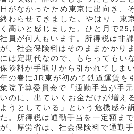
日がなかったため東京に出向き、
終わらせてきました。やはり、東
く高いと感じました。ひと月で25,
社員が何人もいます。所得税は非
が、社会保険料はそのままかかり
には定期代なので、もらってもい
保険料が手取りから引かれてしま
年の春にJR東が初めて鉄道運賃を
衆院予算委員会で「通勤手当が手
いのに、出ていくお金だけが増え
ようとしている」という危機感を
た。所得税は通勤手当を一定額ま
が、厚労省は、社会保険料で通勤