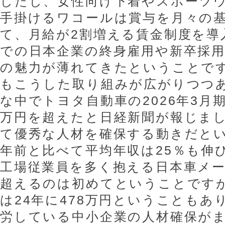
したし、女性向け下着やスポーツ
手掛けるワコールは賞与を月々の
て、月給が2割増える賃金制度を導
での日本企業の終身雇用や新卒採
の魅力が薄れてきたということで
もこうした取り組みが広がりつつ
な中でトヨタ自動車の2026年3月期
万円を超えたと日経新聞が報じま
て優秀な人材を確保する動きだとい
年前と比べて平均年収は25％も伸
工場従業員を多く抱える日本車メー
超えるのは初めてということです
は24年に478万円ということもあ
労している中小企業の人材確保が