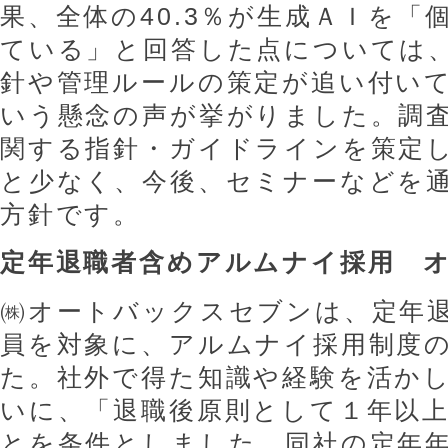
果、全体の40.3％が生成ＡＩを「
ている」と回答した点については
針や管理ルールの策定が追い付い
いう懸念の声が挙がりました。調
関する指針・ガイドラインを策定し
と少なく、今後、セミナーなどを
方針です。
定年退職者含めアルムナイ採用 
㈱オートバックスセブンは、定年
員を対象に、アルムナイ採用制度
た。社外で得た知識や経験を活か
いに、「退職後原則として１年以
とを条件としました。同社の定年年