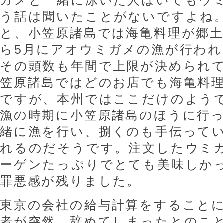
ガメと一緒に泳いだ人はいてもウ
う話は聞いたことがないですよね
と
、
小笠原諸島では海亀料理が郷土
ら5月にアオウミガメの漁が行わ
その頭数も年間で上限が決められ
笠原諸島ではどのお店でも海亀料
ですが、本州ではここだけのよう
漁の時期に小笠原諸島のほうに行
緒に漁を行い、捌くのも手伝って
れるのだそうです。注文したウミ
ーゲンたっぷりでとても美味しか
罪悪感が残りました。
東京の会社の給与計算をすること
者が突然、辞めてしまったとのこ