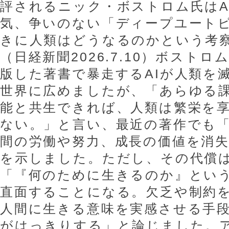
評されるニック・ボストロム氏はA
気、争いのない「ディープユート
きに人類はどうなるのかという考
（日経新聞2026.7.10）ボストロ
版した著書で暴走するAIが人類を
世界に広めましたが、「あらゆる
能と共生できれば、人類は繁栄を
ない。」と言い、最近の著作でも
間の労働や努力、成長の価値を消
を示しました。ただし、その代償
「『何のために生きるのか』とい
直面することになる。欠乏や制約
人間に生きる意味を実感させる手
がはっきりする」と論じました。