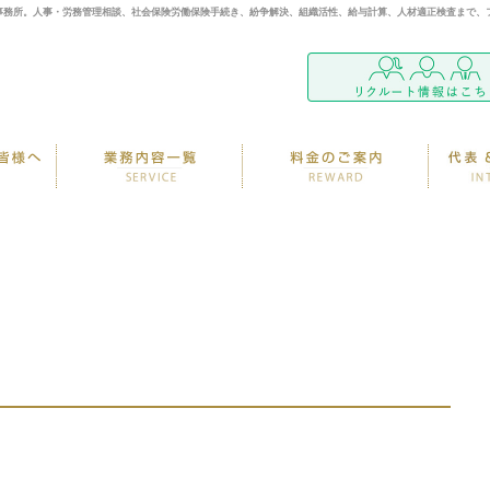
事務所。人事・労務管理相談、社会保険労働保険手続き、紛争解決、組織活性、給与計算、人材適正検査まで、