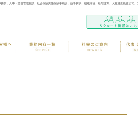
事務所。人事・労務管理相談、社会保険労働保険手続き、紛争解決、組織活性、給与計算、人材適正検査まで、