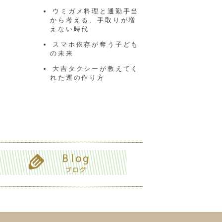
ウミガメ料理と通勤手当
から考える、手取りが増
えない時代
スマホ依存が奪う子ども
の未来
大吉タクシーが教えてく
れた運の作り方