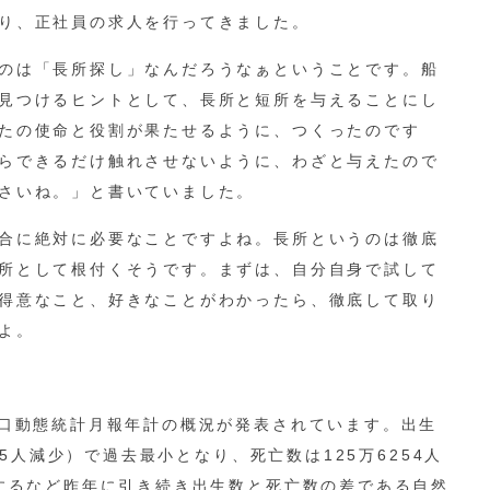
り、正社員の求人を行ってきました。
のは「長所探し」なんだろうなぁということです。船
見つけるヒントとして、長所と短所を与えることにし
たの使命と役割が果たせるように、つくったのです
らできるだけ触れさせないように、わざと与えたので
さいね。」と書いていました。
合に絶対に必要なことですよね。長所というのは徹底
所として根付くそうです。まずは、自分自身で試して
得意なこと、好きなことがわかったら、徹底して取り
よ。
人口動態統計月報年計の概況が発表されています。出生
705人減少）で過去最小となり、死亡数は125万6254人
録するなど昨年に引き続き出生数と死亡数の差である自然