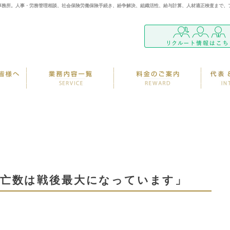
事務所。人事・労務管理相談、社会保険労働保険手続き、紛争解決、組織活性、給与計算、人材適正検査まで、
死亡数は戦後最大になっています」