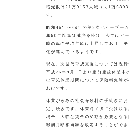
増減数は21万9153人減（同1万6
す。
昭和46年〜49年の第2次ベビーブー
和50年以降は減少を続け、今ではピ
時の母の平均年齢は上昇しており、平成2
化が進んでいるようです。
現在、次世代育成支援については現行
平成26年4月1日より産前産後休業
の育児休業期間について保険料免除が
わけです。
休業がらみの社会保険料の手続きにお
定手続きです。休業終了後に受け取る
場合、大幅な賃金の変動が必要となる
報酬月額相当額を改定することができ