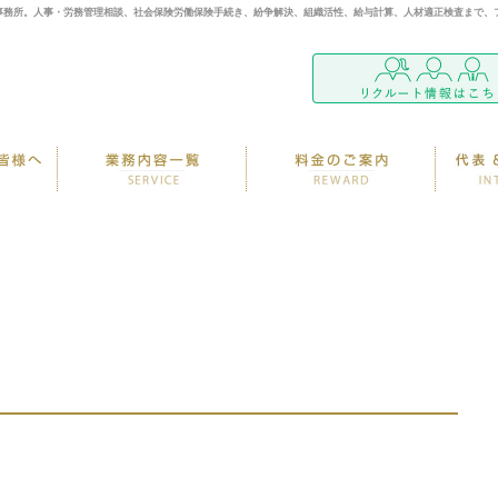
事務所。人事・労務管理相談、社会保険労働保険手続き、紛争解決、組織活性、給与計算、人材適正検査まで、