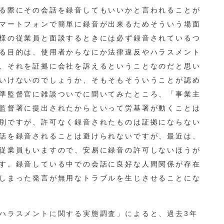
る際にその会話を録音してもいいかと言われることが
マートフォンで簡単に録音が出来るためそういう場面
様の従業員と面談するときには必ず録音されているつ
る目的は、使用者からなにか法律違反やハラスメント
、それを証拠に会社を訴えるということなのだと思い
いけないのでしょうか、そもそもそういうことが認め
準監督官に雑談ついでに聞いてみたところ、「事業主
監督署に提出されたからといって労基署が動くことは
別ですが、許可なく録音されたものは証拠にならない
話を録音されることは避けられないですが、最近は、
従業員もいますので、安易に録音の許可しないほうが
す。録音している中での会話に良好な人間関係が存在
しまった発言が無用なトラブルを生じさせることにな
ハラスメントに関する実態調査」によると、過去3年