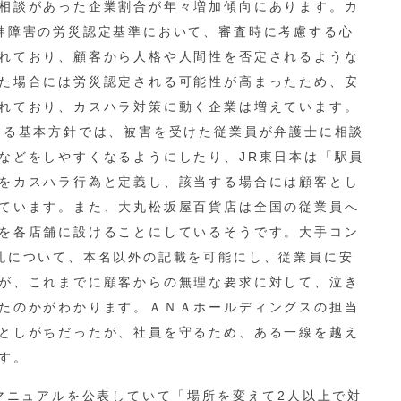
相談があった企業割合が年々増加傾向にあります。カ
神障害の労災認定基準において、審査時に考慮する心
れており、顧客から人格や人間性を否定されるような
た場合には労災認定される可能性が高まったため、安
れており、カスハラ対策に動く企業は増えています。
する基本方針では、被害を受けた従業員が弁護士に相談
などをしやすくなるようにしたり、JR東日本は「駅員
をカスハラ行為と定義し、該当する場合には顧客とし
ています。また、大丸松坂屋百貨店は全国の従業員へ
を各店舗に設けることにしているそうです。大手コン
札について、本名以外の記載を可能にし、従業員に安
が、これまでに顧客からの無理な要求に対して、泣き
たのかがわかります。ＡＮＡホールディングスの担当
としがちだったが、社員を守るため、ある一線を越え
す。
応マニュアルを公表していて「場所を変えて2人以上で対