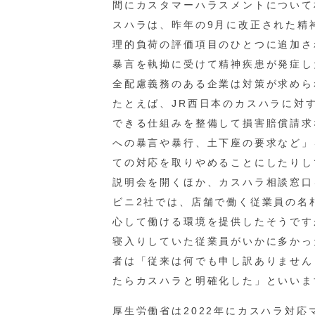
間にカスタマーハラスメントについて
スハラは、昨年の9月に改正された精
理的負荷の評価項目のひとつに追加さ
暴言を執拗に受けて精神疾患が発症し
全配慮義務のある企業は対策が求めら
たとえば、JR西日本のカスハラに対
できる仕組みを整備して損害賠償請求
への暴言や暴行、土下座の要求など」
ての対応を取りやめることにしたりし
説明会を開くほか、カスハラ相談窓口
ビニ2社では、店舗で働く従業員の名
心して働ける環境を提供したそうです
寝入りしていた従業員がいかに多かっ
者は「従来は何でも申し訳ありません
たらカスハラと明確化した」といいま
厚生労働省は2022年にカスハラ対