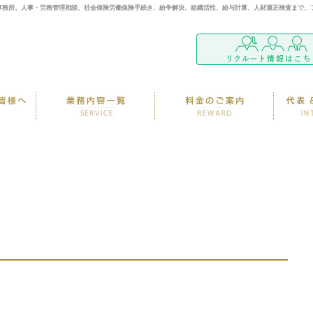
事務所。人事・労務管理相談、社会保険労働保険手続き、紛争解決、組織活性、給与計算、人材適正検査まで、