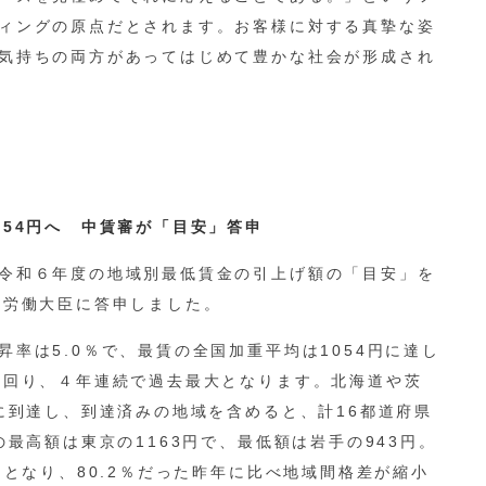
ィングの原点だとされます。お客様に対する真摯な姿
気持ちの両方があってはじめて豊かな社会が形成され
054円へ 中賃審が「目安」答申
令和６年度の地域別最低賃金の引上げ額の「目安」を
生労働大臣に答申しました。
率は5.0％で、最賃の全国加重平均は1054円に達し
上回り、４年連続で過去最大となります。北海道や茨
に到達し、到達済みの地域を含めると、計16都道府県
の最高額は東京の1163円で、最低額は岩手の943円。
％となり、80.2％だった昨年に比べ地域間格差が縮小