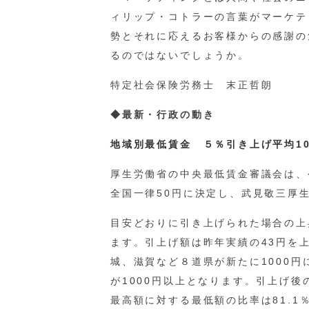
ィリップ・コトラーの言葉がマーケテ
勢とそれに応えるお客様からの感謝の
るのではないでしょうか。
特定社会保険労務士 末正哲朗
◆最新・行政の動き
地域別最低賃金 ５％引き上げ平均1
厚生労働省の中央最低賃金審議会は、
全国一律50円に決定し、武見敬三厚
目安どおりに引き上げられた場合の上昇
ます。引上げ額は昨年実績の43円を
城、滋賀など８道県が新たに1000円
が1000円以上となります。引上げ後
最高額に対する最低額の比率は81.1