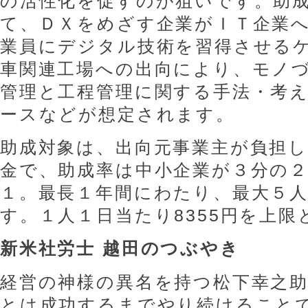
の活性化を促すのが狙いです。助
て、ＤＸをめざす企業がＩＴ企業
業員にデジタル技術を習得させる
車関連工場への出向により、モノ
管理と工程管理に関する手法・考
ースなどが想定されます。
助成対象は、出向元事業主が負担
金で、助成率は中小企業が３分の
１。最長１年間にわたり、最大５
す。１人１日当たり8355円を上
新米社労士 越田のつぶやき
経営の神様の異名を持つ松下幸之助
とは成功するまでやり続けること