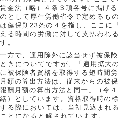
賃金法（略）４条３項各号に掲げ
のとして厚生労働省令で定めるも
は健保則23条の４を指し、ここに
える時間の労働に対して支払われ
す。
一方で、適用除外に該当せず被保
ときについてですが、「適用拡大
に被保険者資格を取得する短時間
月額の算出方法は、従来からの被
報酬月額の算出方法と同一」（令４
絡）としています。資格取得時の
する際においては、当初見込まれ
ことになると解されています。