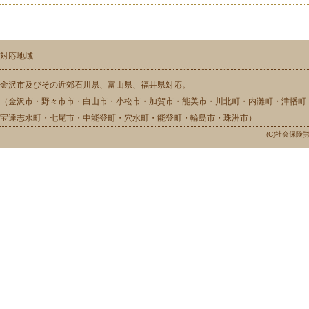
対応地域
金沢市及びその近郊石川県、富山県、福井県対応。
（金沢市・野々市市・白山市・小松市・加賀市・能美市・川北町・内灘町・津幡町
宝達志水町・七尾市・中能登町・穴水町・能登町・輪島市・珠洲市）
(C)社会保険労務