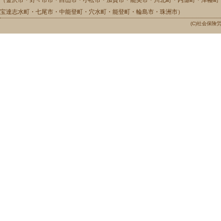
（金沢市・野々市市・白山市・小松市・加賀市・能美市・川北町・内灘町・津幡町
宝達志水町・七尾市・中能登町・穴水町・能登町・輪島市・珠洲市）
(C)社会保険労務