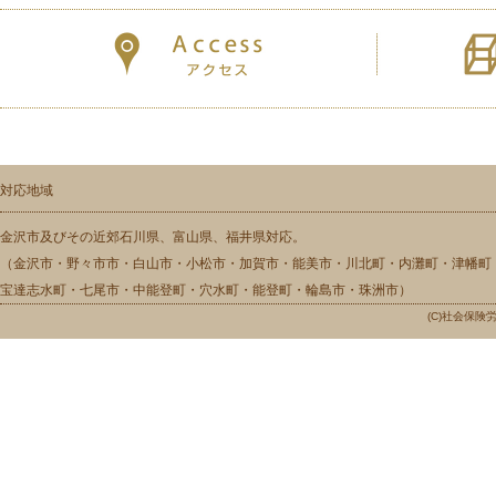
対応地域
金沢市及びその近郊石川県、富山県、福井県対応。
（金沢市・野々市市・白山市・小松市・加賀市・能美市・川北町・内灘町・津幡町
宝達志水町・七尾市・中能登町・穴水町・能登町・輪島市・珠洲市）
(C)社会保険労務