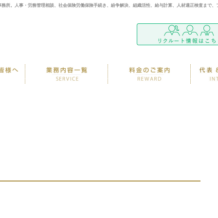
事務所。人事・労務管理相談、社会保険労働保険手続き、紛争解決、組織活性、給与計算、人材適正検査まで、