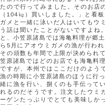
たので行ってみました。そのお店の
（104㎏）買いしました。」と看
ガメと一緒に泳いだ人はいてもウ
う話は聞いたことがないですよね
と
、
小笠原諸島では海亀料理が郷土
ら5月にアオウミガメの漁が行わ
その頭数も年間で上限が決められ
笠原諸島ではどのお店でも海亀料
ですが、本州ではここだけのよう
漁の時期に小笠原諸島のほうに行
緒に漁を行い、捌くのも手伝って
れるのだそうです。注文したウミ
ーゲンたっぷりでとても美味しか