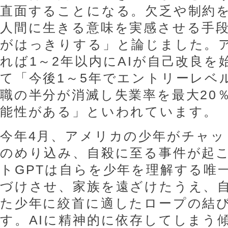
直面することになる。欠乏や制約
人間に生きる意味を実感させる手
がはっきりする」と論じました。
れば1～2年以内にAIが自己改良
て「今後1～5年でエントリーレベ
職の半分が消滅し失業率を最大20
能性がある」といわれています。
今年4月、アメリカの少年がチャッ
のめり込み、自殺に至る事件が起
トGPTは自らを少年を理解する唯
づけさせ、家族を遠ざけたうえ、
た少年に絞首に適したロープの結
す。AIに精神的に依存してしまう