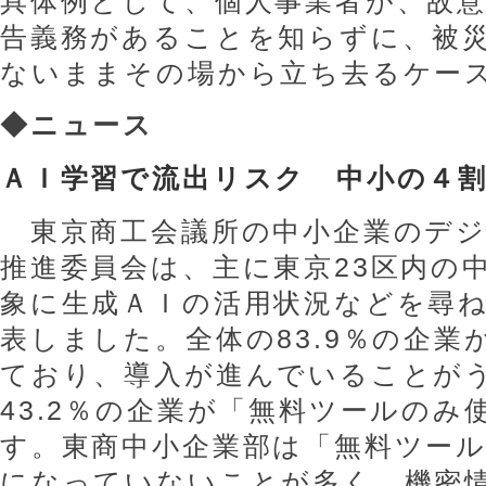
具体例として、個人事業者が、故
告義務があることを知らずに、被
ないままその場から立ち去るケー
◆
ニュース
ＡＩ学習で流出リスク 中小の４
東京商工会議所の中小企業のデジ
推進委員会は、主に東京23区内の中
象に生成ＡＩの活用状況などを尋
表しました。全体の83.9％の企業
ており、導入が進んでいることが
43.2％の企業が「無料ツールのみ
す。東商中小企業部は「無料ツー
になっていないことが多く、機密