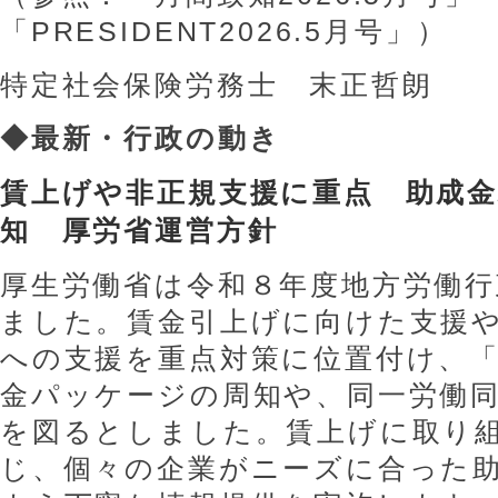
「PRESIDENT2026.5月号」）
特定社会保険労務士 末正哲朗
◆
最新・行政の動き
賃上げや非正規支援に重点 助成
知 厚労省運営
方針
厚生労働省は令和８年度地方労働行
ました。賃金引上げに向けた支援
への支援を重点対策に位置付け、
金パッケージの周知や、同一労働
を図るとしました。賃上げに取り
じ、個々の企業がニーズに合った