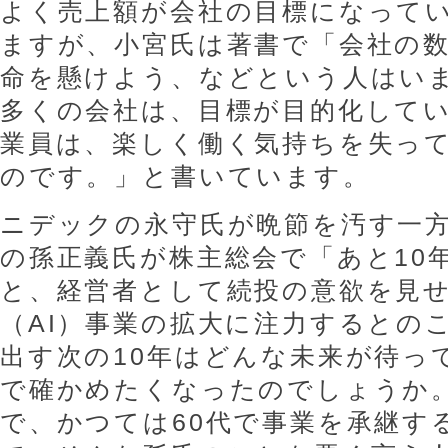
よく売上額が会社の目標になって
ますが、小宮氏は著書で「会社の
命を懸けよう、などという人はい
多くの会社は、目標が目的化して
業員は、楽しく働く気持ちを失っ
のです。」と書いています。
ニデックの永守氏が晩節を汚す一
の孫正義氏が株主総会で「あと10
と、経営者として続投の意欲を見
（AI）事業の拡大に注力するとのこ
出す次の10年はどんな未来が待っ
で確かめたくなったのでしょうか。
で、かつては60代で事業を承継す