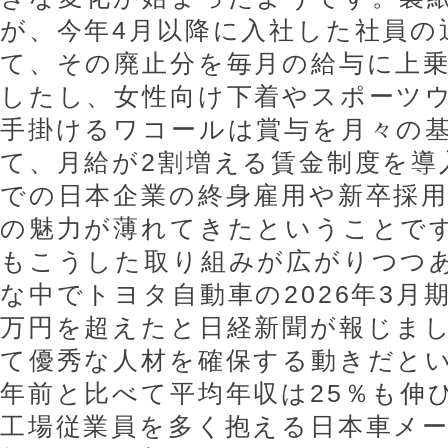
が、今年4月以降に入社した社員の
て、その廃止分を毎月の給与に上
したし、女性向け下着やスポーツ
手掛けるワコールは賞与を月々の
て、月給が2割増える賃金制度を導
での日本企業の終身雇用や新卒採
の魅力が薄れてきたということで
もこうした取り組みが広がりつつ
な中でトヨタ自動車の2026年3月期
万円を超えたと日経新聞が報じま
て優秀な人材を確保する動きだとい
年前と比べて平均年収は25％も伸
工場従業員を多く抱える日本車メー