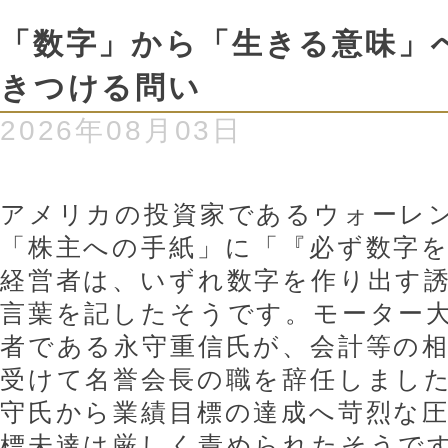
「数字」から「生きる意味」へ
きつける問い
2026年08月03日
アメリカの投資家であるウォーレ
「株主への手紙」に「『必ず数字
経営者は、いずれ数字を作り出す
言葉を記したそうです。モーター
者である永守重信氏が、会計等の
受けて名誉会長の職を辞任しまし
守氏から業績目標の達成へ苛烈な
標未達は厳しく責められたそうで