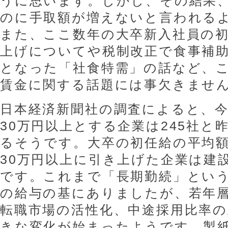
うに思います。しかし、その結果
のに手取額が増えないと言われる
また、ここ数年の大卒新入社員の
上げについてや税制改正で食事補助
となった「社食特需」の話など、
賃金に関する話題には事欠きませ
日本経済新聞社の調査によると、
30万円以上とする企業は245社と
るそうです。大卒の初任給の平均額は
30万円以上に引き上げた企業は建
です。これまで「長期勤続」とい
の給与の基にありましたが、若年
転職市場の活性化、中途採用比率
きな変化が始まったようです。製