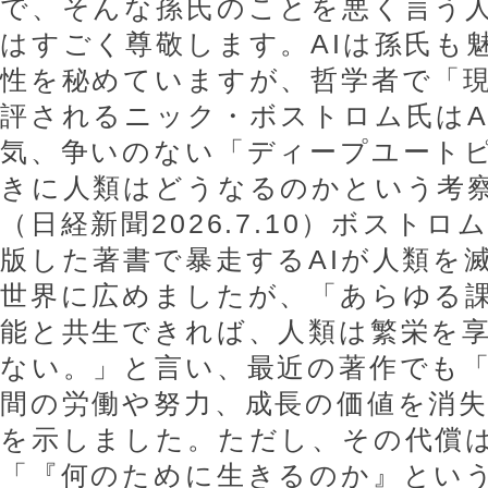
で、そんな孫氏のことを悪く言う
はすごく尊敬します。AIは孫氏も
性を秘めていますが、哲学者で「
評されるニック・ボストロム氏はA
気、争いのない「ディープユート
きに人類はどうなるのかという考
（日経新聞2026.7.10）ボストロ
版した著書で暴走するAIが人類を
世界に広めましたが、「あらゆる
能と共生できれば、人類は繁栄を
ない。」と言い、最近の著作でも
間の労働や努力、成長の価値を消
を示しました。ただし、その代償
「『何のために生きるのか』とい