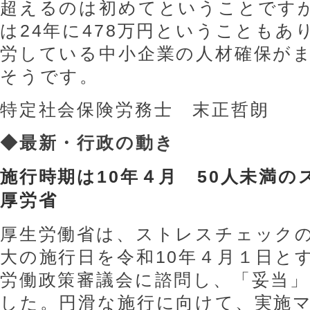
超えるのは初めてということです
は24年に478万円ということもあ
労している中小企業の人材確保が
そうです。
特定社会保険労務士 末正哲朗
◆
最新・行政の動き
施行時期は10年４月 50人未満
厚労省
厚生労働省は、ストレスチェック
大の施行日を令和10年４月１日と
労働政策審議会に諮問し、「妥当
した。円滑な施行に向けて、実施