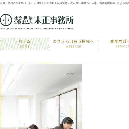
人事・労務のエキスパート、石川県金沢市の社会保険労務士法人 末正事務所。人事・労務管理相談、社会保険