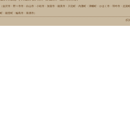
（金沢市・野々市市・白山市・小松市・加賀市・能美市・川北町・内灘町・津幡町・かほく市・羽咋市・志賀
町・能登町・輪島市・珠洲市）
(